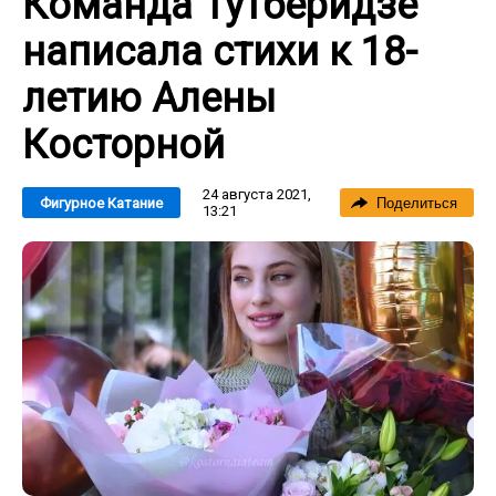
Команда Тутберидзе
написала стихи к 18-
летию Алены
Косторной
24 августа 2021,
Фигурное Катание
Поделиться
13:21