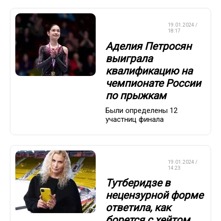
ФИГУРНОЕ
19.01.2024 /
КАТАНИЕ
18:17
Аделия Петросян
выиграла
квалификацию на
чемпионате России
по прыжкам
Были определены 12
участниц финала
ФИГУРНОЕ
19.01.2024 /
КАТАНИЕ
14:23
Тутберидзе в
нецензурной форме
ответила, как
борется с хейтом