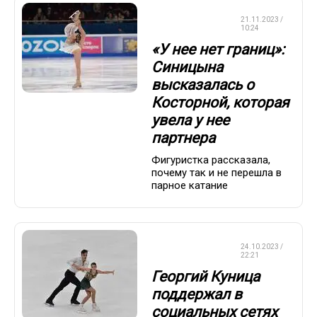
ФИГУРНОЕ
21.11.2023 /
КАТАНИЕ
10:24
«У нее нет границ»:
Синицына
высказалась о
Косторной, которая
увела у нее
партнера
Фигуристка рассказала,
почему так и не перешла в
парное катание
ФИГУРНОЕ
24.10.2023 /
КАТАНИЕ
22:21
Георгий Куница
поддержал в
социальных сетях