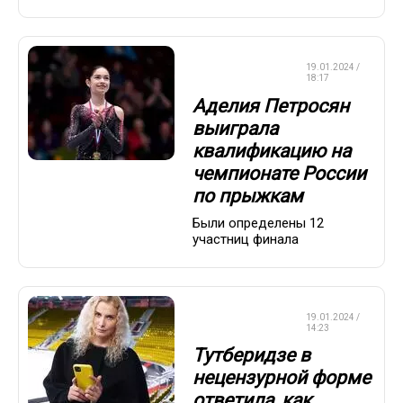
ФИГУРНОЕ
19.01.2024 /
КАТАНИЕ
18:17
Аделия Петросян
выиграла
квалификацию на
чемпионате России
по прыжкам
Были определены 12
участниц финала
ФИГУРНОЕ
19.01.2024 /
КАТАНИЕ
14:23
Тутберидзе в
нецензурной форме
ответила, как