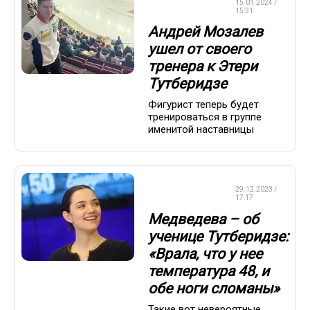
ФИГУРНОЕ
15.01.2024 /
КАТАНИЕ
15:31
Андрей Мозалев
ушел от своего
тренера к Этери
Тутберидзе
Фигурист теперь будет
тренироваться в группе
именитой наставницы
ФИГУРНОЕ
29.12.2023 /
КАТАНИЕ
17:17
Медведева – об
ученице Тутберидзе:
«Врала, что у нее
температура 48, и
обе ноги сломаны»
Такие вот невероятные