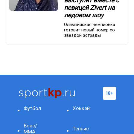
выступит вместе с
певицей Zivert на
ледовом шоу
Олимпийская чемпионка
готовит новый номер со
звездой эстрады
Футбол
Хоккей
Бокс/
Теннис
ММА