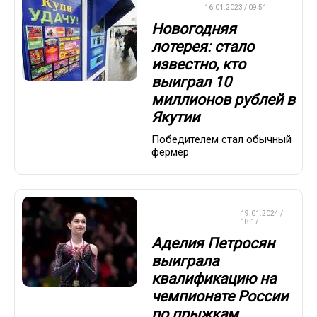
ВАЖНО
16.01.2023 / 09:51
Новогодняя
лотерея: стало
известно, кто
выиграл 10
миллионов рублей в
Якутии
Победителем стал обычный
фермер
ФИГУРНОЕ
19.01.2024 /
КАТАНИЕ
18:17
Аделия Петросян
выиграла
квалификацию на
чемпионате России
по прыжкам