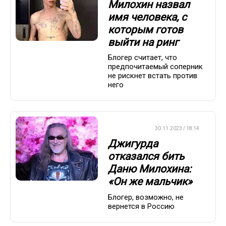
Милохин назвал
имя человека, с
которым готов
выйти на ринг
Блогер считает, что
предпочитаемый соперник
не рискнет встать против
него
БОКС/ММА
30.11.2023 / 18:14
Джигурда
отказался бить
Даню Милохина:
«Он же мальчик»
Блогер, возможно, не
вернется в Россию