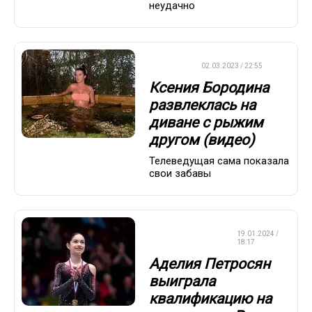
неудачно
ДРУГОЕ
02.03.2023 / 22:55
Ксения Бородина
развлеклась на
диване с рыжим
другом (видео)
Телеведущая сама показала
свои забавы
ФИГУРНОЕ
19.01.2024 /
КАТАНИЕ
18:17
Аделия Петросян
выиграла
квалификацию на