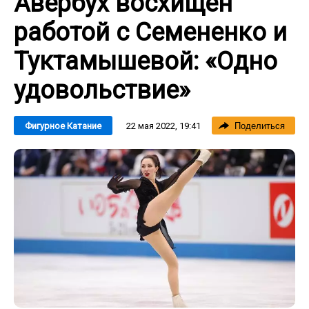
Авербух восхищен
работой с Семененко и
Туктамышевой: «Одно
удовольствие»
22 мая 2022, 19:41
Фигурное Катание
Поделиться