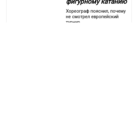
фигурному катанию
Хореограф пояснил, почему
не смотрел европейский
турнир
ФИГУРНОЕ
12.01.2024 /
КАТАНИЕ
12:05
Авербух
анонсировал
возвращение шоу
«Кармен» на
московский лед
Главную роль исполняет
Евгения Медведева
ФИГУРНОЕ
12.01.2024 /
КАТАНИЕ
11:07