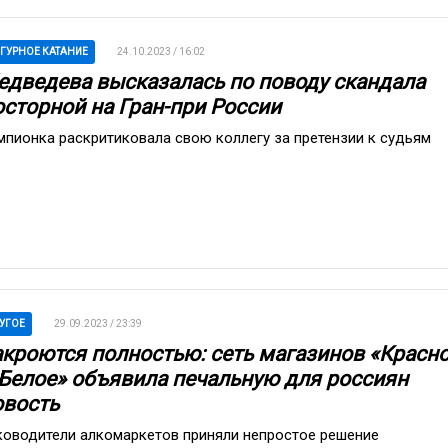
ГУРНОЕ КАТАНИЕ
24.10.2023 / 16:02
едведева высказалась по поводу скандала
осторной на Гран-при России
мпионка раскритиковала свою коллегу за претензии к судьям
УГОЕ
29.09.2023 / 23:39
акроются полностью: сеть магазинов «Красн
 Белое» объявила печальную для россиян
овость
ководители алкомаркетов приняли непростое решение