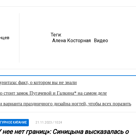
Теги:
унцев
Алена Косторная
Видео
нитаза: факт, о котором вы не знали
о стоит замок Пугачевой и Галкина* на самом деле
 варианта праздничного дизайна ногтей, чтобы всех поразить
ГУРНОЕ КАТАНИЕ
21.11.2023 / 10:24
У нее нет границ»: Синицына высказалась о