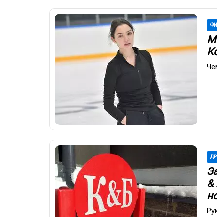
ФИ
М
К
Че
ДР
З
&
н
Ру