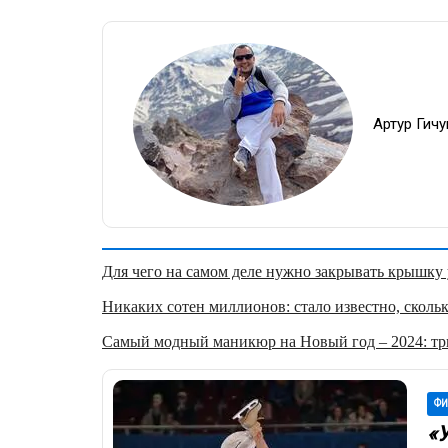
Артур Гич
Для чего на самом деле нужно закрывать крышку у
Никаких сотен миллионов: стало известно, скольк
Самый модный маникюр на Новый год – 2024: три
ФИ
«