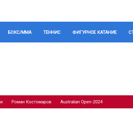
БОКС/ММА
ТЕННИС
ФИГУРНОЕ КАТАНИЕ
С
ии
Роман Костомаров
Australian Open-2024