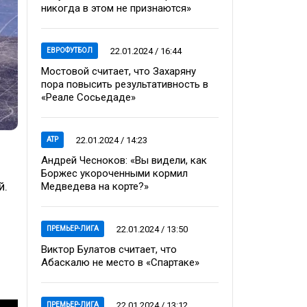
никогда в этом не признаются»
22.01.2024 / 16:44
ЕВРОФУТБОЛ
Мостовой считает, что Захаряну
пора повысить результативность в
«Реале Сосьедаде»
22.01.2024 / 14:23
ATP
Андрей Чесноков: «Вы видели, как
Боржес укороченными кормил
й.
Медведева на корте?»
22.01.2024 / 13:50
ПРЕМЬЕР-ЛИГА
Виктор Булатов считает, что
Абаскалю не место в «Спартаке»
22.01.2024 / 13:12
ПРЕМЬЕР-ЛИГА