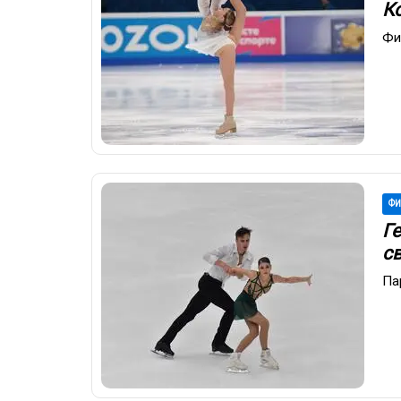
Ко
Фи
ФИ
Г
с
Па