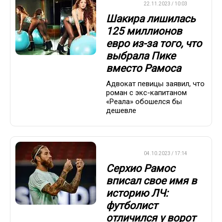
ФУТБОЛ
22.11.2023 / 10:03
Шакира лишилась
125 миллионов
евро из-за того, что
выбрала Пике
вместо Рамоса
Адвокат певицы заявил, что
роман с экс-капитаном
«Реала» обошелся бы
дешевле
ФУТБОЛ
04.10.2023 / 17:14
Серхио Рамос
вписал свое имя в
историю ЛЧ:
футболист
отличился у ворот