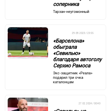
соперника
Тарзан-неугомонный
ФУТБОЛ
29.09.2023 / 23:55
«Барселона»
обыграла
«Севилью»
благодаря автоголу
Серхио Рамоса
Экс-защитник «Реала»
подарил три очка
каталонцам
ЕВРОФУТБОЛ
27.02.2024 / 00:40