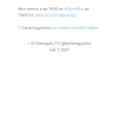
Nos vemos a las 18:00 en
#SportPlus
en
TWITCH:
https://t.co/D7dqcx1x2q
? Canal Supporters
pic.twitter.com/faF1yxkbvv
— El Chiringuito TV (@elchiringuitotv)
July 7, 2021