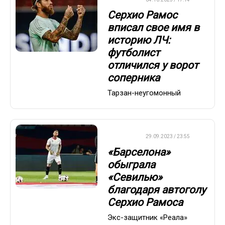
Серхио Рамос
вписал свое имя в
историю ЛЧ:
футболист
отличился у ворот
соперника
Тарзан-неугомонный
ФУТБОЛ
29.09.2023 / 23:55
«Барселона»
обыграла
«Севилью»
благодаря автоголу
Серхио Рамоса
Экс-защитник «Реала»