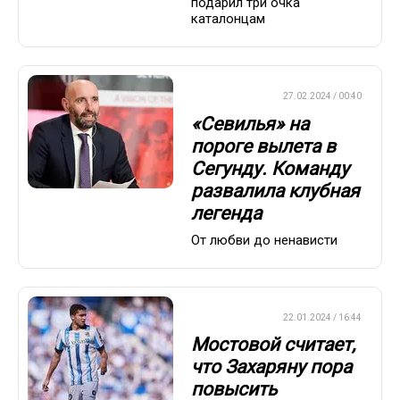
подарил три очка
каталонцам
ЕВРОФУТБОЛ
27.02.2024 / 00:40
«Севилья» на
пороге вылета в
Сегунду. Команду
развалила клубная
легенда
От любви до ненависти
ЕВРОФУТБОЛ
22.01.2024 / 16:44
Мостовой считает,
что Захаряну пора
повысить