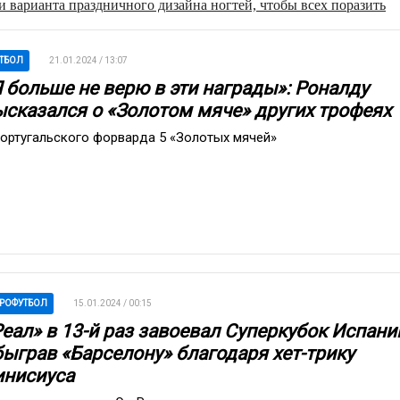
 варианта праздничного дизайна ногтей, чтобы всех поразить
ТБОЛ
21.01.2024 / 13:07
Я больше не верю в эти награды»: Роналду
ысказался о «Золотом мяче» других трофеях
португальского форварда 5 «Золотых мячей»
РОФУТБОЛ
15.01.2024 / 00:15
еал» в 13-й раз завоевал Суперкубок Испани
быграв «Барселону» благодаря хет-трику
инисиуса