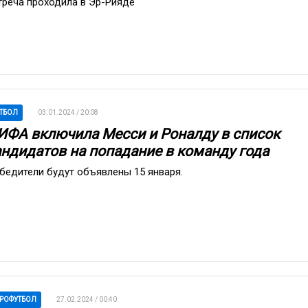
треча проходила в Эр-Рияде
ТБОЛ
03.01.2024 / 20:08
ИФА включила Месси и Роналду в список
андидатов на попадание в команду года
бедители будут объявлены 15 января.
РОФУТБОЛ
27.02.2024 / 00:40