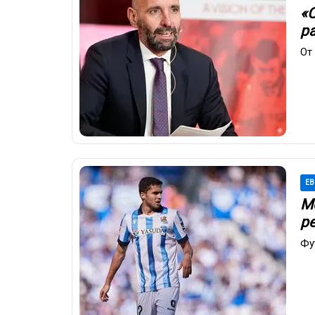
«
р
От
ЕВ
М
р
Фу