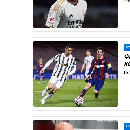
Вс
ФУ
Ф
к
По
ЕВ