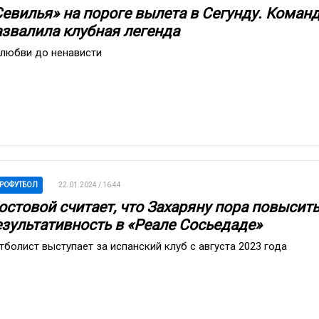
Севилья» на пороге вылета в Сегунду. Коман
азвалила клубная легенда
 любви до ненависти
РОФУТБОЛ
22.01.2024 / 16:44
остовой считает, что Захаряну пора повысит
езультативность в «Реале Сосьедаде»
тболист выступает за испанский клуб с августа 2023 года