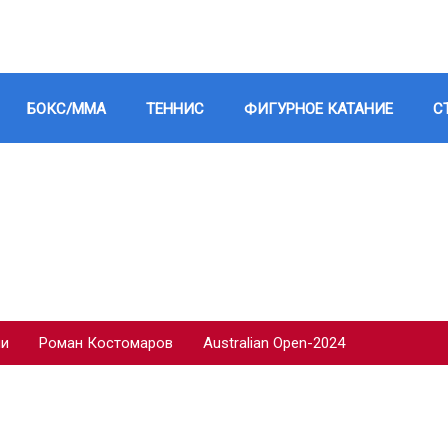
БОКС/ММА
ТЕННИС
ФИГУРНОЕ КАТАНИЕ
С
ии
Роман Костомаров
Australian Open-2024