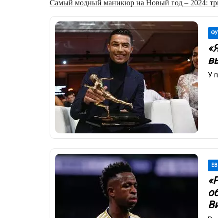
Самый модный маникюр на Новый год – 2024: три
ФУ
«
в
У 
ЕВ
«Р
о
В