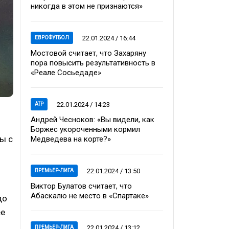
никогда в этом не признаются»
22.01.2024 / 16:44
ЕВРОФУТБОЛ
Мостовой считает, что Захаряну
пора повысить результативность в
«Реале Сосьедаде»
22.01.2024 / 14:23
ATP
Андрей Чесноков: «Вы видели, как
Боржес укороченными кормил
ы с
Медведева на корте?»
22.01.2024 / 13:50
ПРЕМЬЕР-ЛИГА
Виктор Булатов считает, что
Абаскалю не место в «Спартаке»
до
ее
22.01.2024 / 13:12
ПРЕМЬЕР-ЛИГА