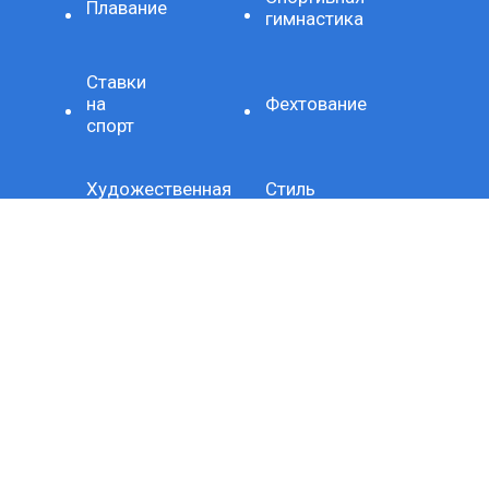
Плавание
гимнастика
Ставки
на
Фехтование
спорт
Художественная
Стиль
гимнастика
жизни
Здоровое
Хроника
питание
Важно
Технология