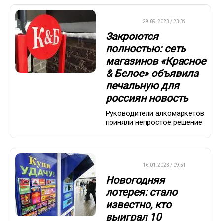
ДРУГОЕ
29.09.2023 / 23:39
Закроются
полностью: сеть
магазинов «Красное
& Белое» объявила
печальную для
россиян новость
Руководители алкомаркетов
приняли непростое решение
ВАЖНО
16.01.2023 / 09:51
Новогодняя
лотерея: стало
известно, кто
выиграл 10