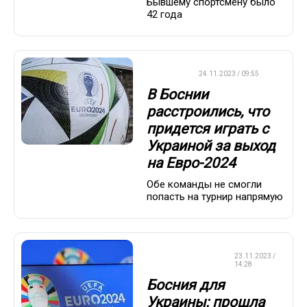
Бывшему спортсмену было
42 года
ФУТБОЛ
24.11.2023 / 09:55
В Боснии
расстроились, что
придется играть с
Украиной за выход
на Евро-2024
Обе команды не смогли
попасть на турнир напрямую
ЧЕМПИОНАТ
23.11.2023 /
ЕВРОПЫ
14:28
Босния для
Украины: прошла