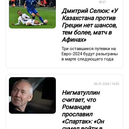
ЕВРОПЫ
18:57
Дмитрий Селюк: «У
Казахстана против
Греции нет шансов,
тем более, матч в
Афинах»
Три оставшиеся путевки на
Евро-2024 будут разыграны
в марте следующего года
ПРЕМЬЕР-ЛИГА
06.01.2024 / 16:55
Нигматуллин
считает, что
Романцев
прославил
«Спартак»: «Он
сумел войти в