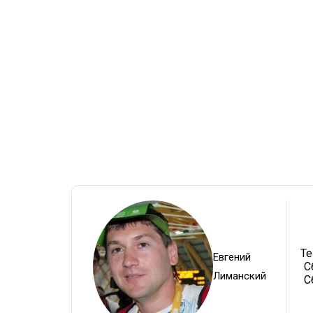
Те
Евгений
С
Лиманский
С