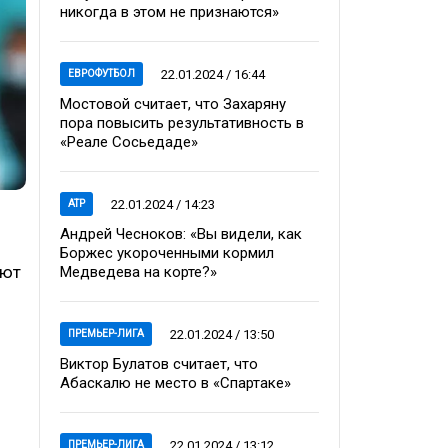
никогда в этом не признаются»
22.01.2024 / 16:44
ЕВРОФУТБОЛ
Мостовой считает, что Захаряну
пора повысить результативность в
«Реале Сосьедаде»
22.01.2024 / 14:23
ATP
Андрей Чесноков: «Вы видели, как
Боржес укороченными кормил
уют
Медведева на корте?»
22.01.2024 / 13:50
ПРЕМЬЕР-ЛИГА
Виктор Булатов считает, что
Абаскалю не место в «Спартаке»
22.01.2024 / 13:12
ПРЕМЬЕР-ЛИГА