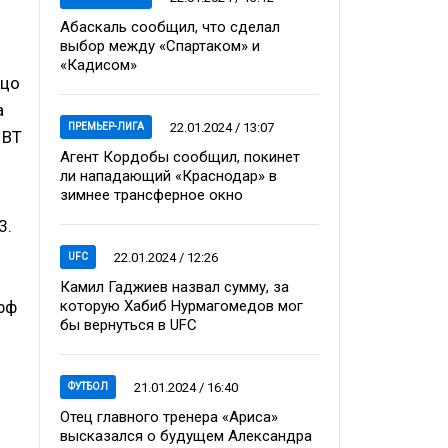
Абаскаль сообщил, что сделал
выбор между «Спартаком» и
«Кадисом»
ицо
а
22.01.2024 / 13:07
ПРЕМЬЕР-ЛИГА
 BT
Агент Кордобы сообщил, покинет
ли нападающий «Краснодар» в
зимнее трансферное окно
3.
22.01.2024 / 12:26
UFC
Камил Гаджиев назвал сумму, за
которую Хабиб Нурмагомедов мог
фф
бы вернуться в UFC
21.01.2024 / 16:40
ФУТБОЛ
Отец главного тренера «Ариса»
высказался о будущем Александра