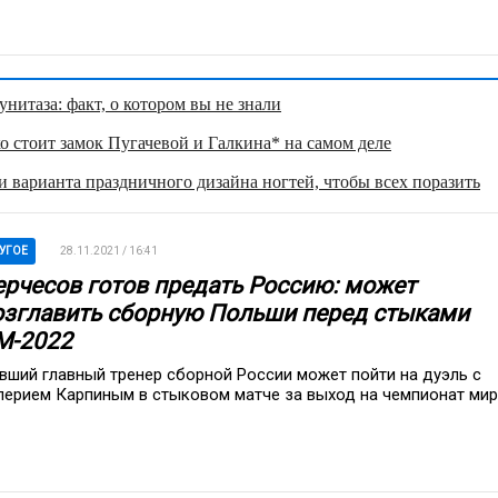
нитаза: факт, о котором вы не знали
о стоит замок Пугачевой и Галкина* на самом деле
 варианта праздничного дизайна ногтей, чтобы всех поразить
УГОЕ
28.11.2021 / 16:41
ерчесов готов предать Россию: может
озглавить сборную Польши перед стыками
М-2022
вший главный тренер сборной России может пойти на дуэль с
лерием Карпиным в стыковом матче за выход на чемпионат ми