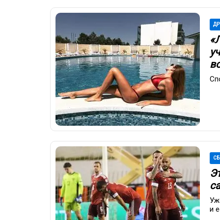
ДР
«
у
в
Сп
СБ
Э
с
Уж
и 