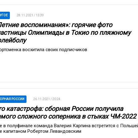
УГОЕ
28.11.2021 / 13:39
Летние воспоминания»: горячие фото
частницы Олимпиады в Токио по пляжному
олейболу
ортсменка восхитила своих подписчиков
ОРНАЯ РОССИИ
26.11.2021 / 20:24
то катастрофа: сборная России получила
амого сложного соперника в стыках ЧМ-2022
е в полуфинале команда Валерия Карпина встретится с Польше
ее капитаном Робертом Левандовским