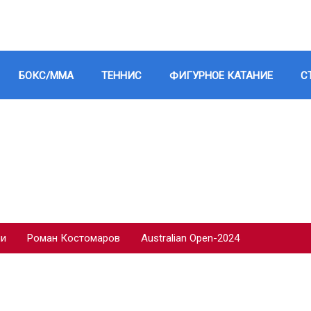
БОКС/ММА
ТЕННИС
ФИГУРНОЕ КАТАНИЕ
С
ии
Роман Костомаров
Australian Open-2024