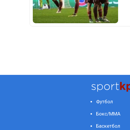
Футбол
Бокс/ММА
Баскетбол