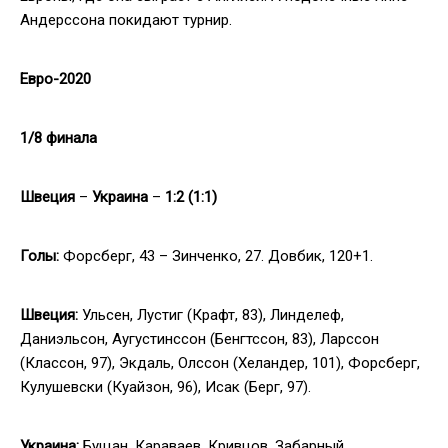
Андерссона покидают турнир.
Евро-2020
1/8 финала
Швеция
–
Украина
–
1
:
2
(1:
1
)
Голы:
Форсберг, 43 – Зинченко, 27. Довбик, 120+1.
Швеция:
Ульсен, Лустиг (Крафт, 83), Линделеф,
Даниэльсон, Аугустинссон (Бенгтссон, 83), Ларссон
(Классон, 97), Экдаль, Олссон (Хеландер, 101), Форсберг,
Кулушевски (Куайзон, 96), Исак (Берг, 97).
Украина:
Бущан, Караваев, Кривцов, Забарный,