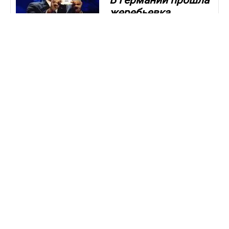
В Германии прошла
жеребьевка
Евро-2024: Испания
и Италия оказались
в одной группе
Чемпионат Европы пройдет
в 10 немецких городах с 14
июня по 14 июля
следующего года
ЧЕМПИОНАТ
23.11.2023 /
ЕВРОПЫ
18:57
Дмитрий Селюк: «У
Казахстана против
Греции нет шансов,
тем более, матч в
Афинах»
Три оставшиеся путевки на