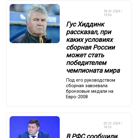
СБОРНАЯ
18.01.2024 /
РОССИИ
13:56
Гус Хиддинк
рассказал, при
каких условиях
сборная России
может стать
победителем
чемпионата мира
Под его руководством
сборная завоевала
бронзовые медали на
Евро-2008
СБОРНАЯ
02.01.2024 /
РОССИИ
14:23
В РФС сообщили,