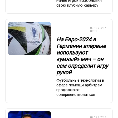
Ранее игрок возобновил
свою клубную карьеру
ЧЕМПИОНАТ
05.12.2023 /
ЕВРОПЫ
09:31
На Евро-2024 в
Германии впервые
используют
«умный» мяч – он
сам определит игру
рукой
Футбольные технологии в
сфере помощи арбитрам
продолжают
совершенствоваться
ЧЕМПИОНАТ
02.12.2023 /