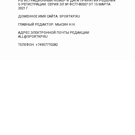
РЕГИСТРАЦИОННЫЙ НОМЕР И ДАТА ПРИНЯТИЯ РЕШЕНИЯ
О РЕГИСТРАЦИИ: СЕРИЯ ЭЛ № ФС77-80507 ОТ 15 МАРТА
2021 Г.
ДОМЕННОЕ ИМЯ САЙТА: SPORTKP.RU
ГЛАВНЫЙ РЕДАКТОР: МЫСИН Н.Н.
АДРЕС ЭЛЕКТРОННОЙ ПОЧТЫ РЕДАКЦИИ:
ALL@SPORTKP.RU
ТЕЛЕФОН: +74957770282