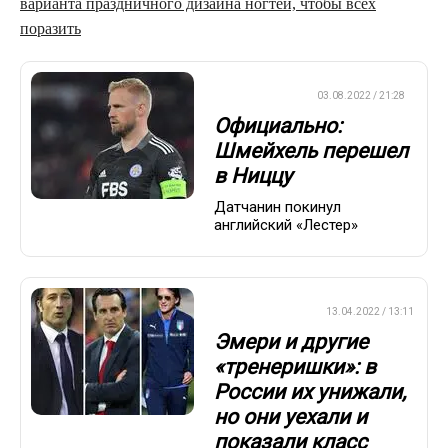
варианта праздничного дизайна ногтей, чтобы всех
поразить
ЕВРОФУТБОЛ
03.08.2022 / 21:28
Официально:
Шмейхель перешел
в Ниццу
Датчанин покинул
английский «Лестер»
ПРЕМЬЕР-ЛИГА
13.04.2022 / 13:11
Эмери и другие
«тренеришки»: в
России их унижали,
но они уехали и
показали класс