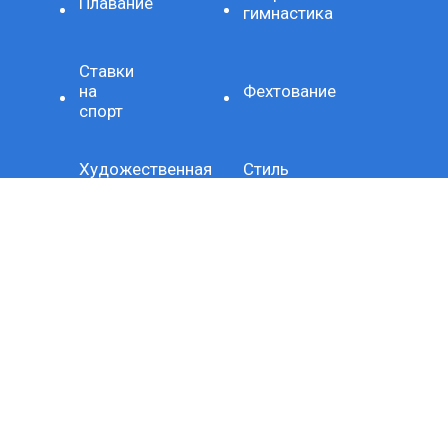
Плавание
гимнастика
Ставки
на
Фехтование
спорт
Художественная
Стиль
гимнастика
жизни
Здоровое
Хроника
питание
Важно
Технология