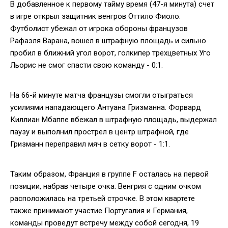
В добавленное к первому тайму время (47-я минута) счет
в игре открыл защитник венгров Оттило Фиоло.
Футболист убежал от игрока обороны французов
Рафаэля Варана, вошел в штрафную площадь и сильно
пробил в ближний угол ворот, голкипер трехцветных Уго
Льорис не смог спасти свою команду - 0:1.
На 66-й минуте матча французы смогли отыграться
усилиями нападающего Антуана Гризманна. Форвард
Киллиан Мбаппе вбежал в штрафную площадь, выдержал
паузу и выполнил прострел в центр штрафной, где
Гризманн переправил мяч в сетку ворот - 1:1.
Таким образом, Франция в группе F осталась на первой
позиции, набрав четыре очка. Венгрия с одним очком
расположилась на третьей строчке. В этом квартете
также принимают участие Португалия и Германия,
команды проведут встречу между собой сегодня, 19