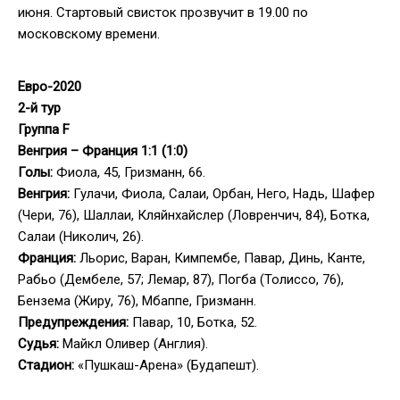
июня. Стартовый свисток прозвучит в 19.00 по
московскому времени.
Евро-2020
2-й тур
Группа F
Венгрия – Франция 1:1 (1:0)
Голы:
Фиола, 45, Гризманн, 66.
Венгрия:
Гулачи, Фиола, Салаи, Орбан, Него, Надь, Шафер
(Чери, 76), Шаллаи, Кляйнхайслер (Ловренчич, 84), Ботка,
Салаи (Николич, 26).
Франция:
Льорис, Варан, Кимпембе, Павар, Динь, Канте,
Рабьо (Дембеле, 57; Лемар, 87), Погба (Толиссо, 76),
Бензема (Жиру, 76), Мбаппе, Гризманн.
Предупреждения:
Павар, 10, Ботка, 52.
Судья:
Майкл Оливер (Англия).
Стадион:
«Пушкаш-Арена» (Будапешт).