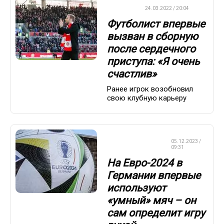
ФУТБОЛ
24.03.2022 / 20:04
Футболист впервые
вызван в сборную
после сердечного
приступа: «Я очень
счастлив»
Ранее игрок возобновил
свою клубную карьеру
ЧЕМПИОНАТ
05.12.2023 /
ЕВРОПЫ
09:31
На Евро-2024 в
Германии впервые
используют
«умный» мяч – он
сам определит игру