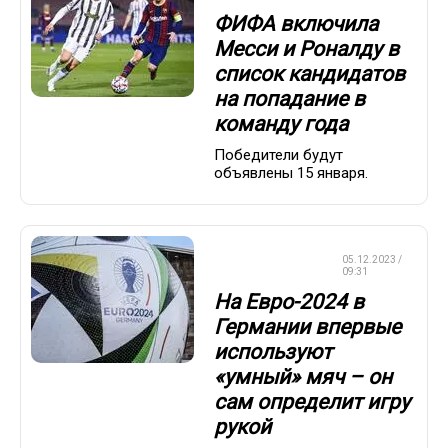
ФИФА включила
Месси и Роналду в
список кандидатов
на попадание в
команду года
Победители будут
объявлены 15 января.
ЧЕМПИОНАТ
05.12.2023 /
ЕВРОПЫ
09:31
На Евро-2024 в
Германии впервые
используют
«умный» мяч – он
сам определит игру
рукой