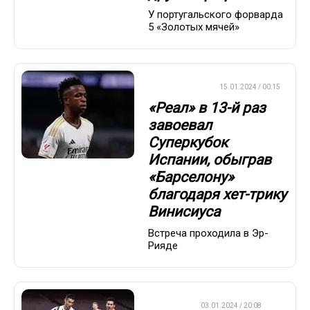
У португальского форварда
5 «Золотых мячей»
ЕВРОФУТБОЛ
15.01.2024 / 00:15
«Реал» в 13-й раз
завоевал
Суперкубок
Испании, обыграв
«Барселону»
благодаря хет-трику
Винисиуса
Встреча проходила в Эр-
Рияде
ФУТБОЛ
03.01.2024 / 20:08