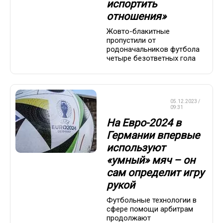
испортить
отношения»
Жовто-блакитные
пропустили от
родоначальников футбола
четыре безответных гола
ЧЕМПИОНАТ
05.12.2023 /
ЕВРОПЫ
09:31
На Евро-2024 в
Германии впервые
используют
«умный» мяч – он
сам определит игру
рукой
Футбольные технологии в
сфере помощи арбитрам
продолжают