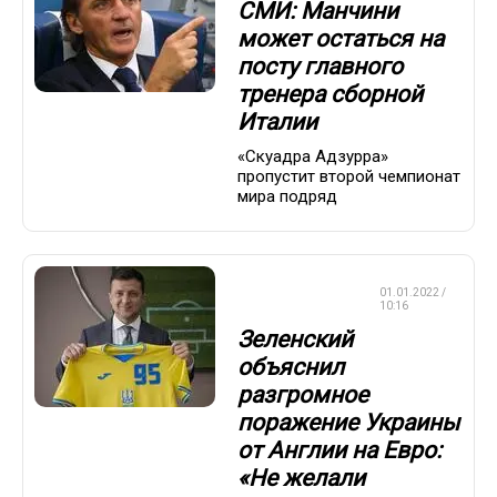
СМИ: Манчини
может остаться на
посту главного
тренера сборной
Италии
«Скуадра Адзурра»
пропустит второй чемпионат
мира подряд
ЧЕМПИОНАТ
01.01.2022 /
ЕВРОПЫ
10:16
Зеленский
объяснил
разгромное
поражение Украины
от Англии на Евро:
«Не желали