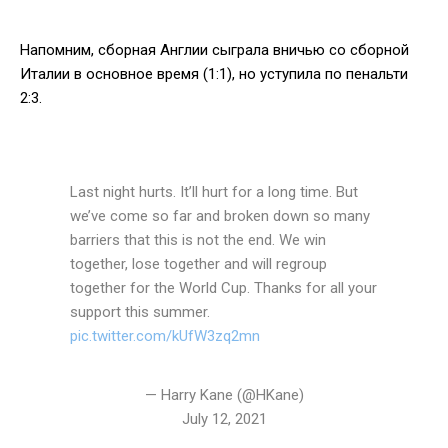
Напомним, сборная Англии сыграла вничью со сборной
Италии в основное время (1:1), но уступила по пенальти
2:3.
Last night hurts. It’ll hurt for a long time. But
we’ve come so far and broken down so many
barriers that this is not the end. We win
together, lose together and will regroup
together for the World Cup. Thanks for all your
support this summer.
pic.twitter.com/kUfW3zq2mn
— Harry Kane (@HKane)
July 12, 2021