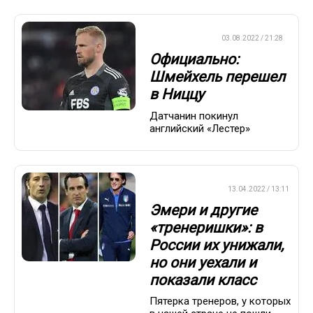
ЕВРОФУТБОЛ
03.08.2022 / 21:28
Официально:
Шмейхель перешел
в Ниццу
Датчанин покинул
английский «Лестер»
ПРЕМЬЕР-ЛИГА
13.04.2022 / 13:11
Эмери и другие
«тренеришки»: в
России их унижали,
но они уехали и
показали класс
Пятерка тренеров, у которых