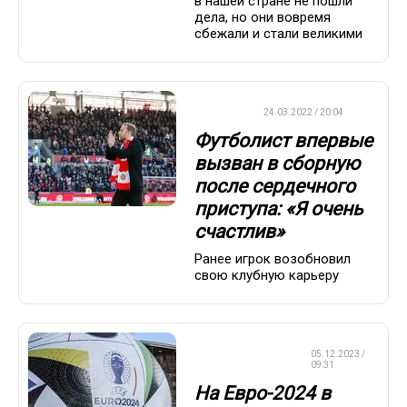
в нашей стране не пошли
дела, но они вовремя
сбежали и стали великими
ФУТБОЛ
24.03.2022 / 20:04
Футболист впервые
вызван в сборную
после сердечного
приступа: «Я очень
счастлив»
Ранее игрок возобновил
свою клубную карьеру
ЧЕМПИОНАТ
05.12.2023 /
ЕВРОПЫ
09:31
На Евро-2024 в