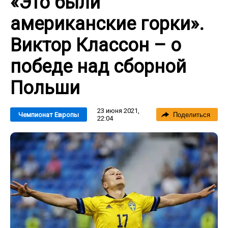
«Это были
американские горки».
Виктор Классон – о
победе над сборной
Польши
23 июня 2021,
Чемпионат Европы
Поделиться
22:04