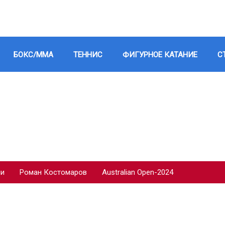
БОКС/ММА
ТЕННИС
ФИГУРНОЕ КАТАНИЕ
С
ии
Роман Костомаров
Australian Open-2024