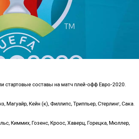
и стартовые составы на матч плей-офф Евро-2020.
з, Магуайр, Кейн (к), Филлипс, Триппьер, Стерлинг, Сака.
ельс, Киммих, Гозенс, Кроос, Хаверц, Горецка, Мюллер,