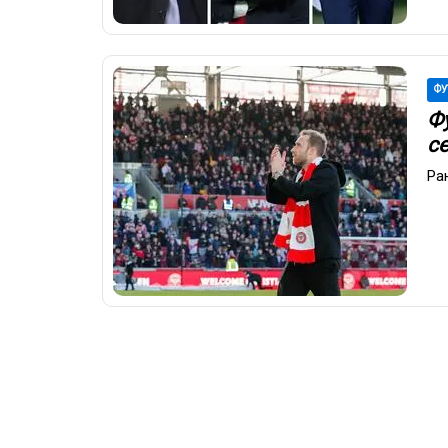
ФУ
Ф
се
Ра