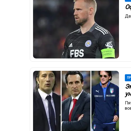
О
Да
ПР
Э
ун
Пя
во