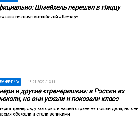
фициально: Шмейхель перешел в Ниццу
тчанин покинул английский «Лестер»
ЕМЬЕР-ЛИГА
13.04.2022 / 13:11
мери и другие «тренеришки»: в России их
ижали, но они уехали и показали класс
терка тренеров, у которых в нашей стране не пошли дела, но он
время сбежали и стали великими