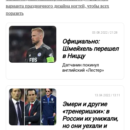
варианта праздничного дизайна ногтей, чтобы всех
поразить
ЕВРОФУТБОЛ
03.08.2022 / 21:28
Официально:
Шмейхель перешел
в Ниццу
Датчанин покинул
английский «Лестер»
ПРЕМЬЕР-ЛИГА
13.04.2022 / 13:11
Эмери и другие
«тренеришки»: в
России их унижали,
но они уехали и