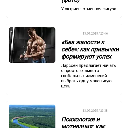
(фото)
У актрисы отменная фигура
ДРУГОЕ
13.09.2025 / 23:46
«Без жалости к
себе»: как привычки
формируют успех
Ларссен предлагает начать
с простого: вместо
глобальных изменений
выбрать одну маленькую
цель
ДРУГОЕ
13.09.2025 / 23:38
Психология и
мотивация: как