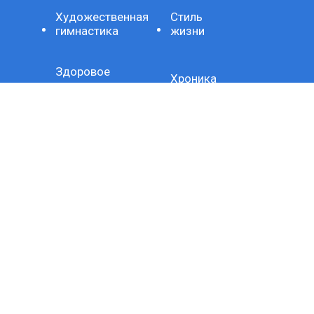
Художественная
Стиль
гимнастика
жизни
Здоровое
Хроника
питание
Важно
Технология
СЕТЕВОЕ ИЗДАНИЕ SPORTKP (СПОРТКП)
ЗАРЕГИСТРИРОВАНО ФЕДЕРАЛЬНОЙ СЛУЖБОЙ ПО
НАДЗОРУ В СФЕРЕ СВЯЗИ, ИНФОРМАЦИОННЫХ
ТЕХНОЛОГИЙ И МАССОВЫХ КОММУНИКАЦИЙ,
РЕГИСТРАЦИОННЫЙ НОМЕР И ДАТА ПРИНЯТИЯ РЕШЕНИЯ
О РЕГИСТРАЦИИ: СЕРИЯ ЭЛ № ФС77-80507 ОТ 15 МАРТА
2021 Г.
ДОМЕННОЕ ИМЯ САЙТА: SPORTKP.RU