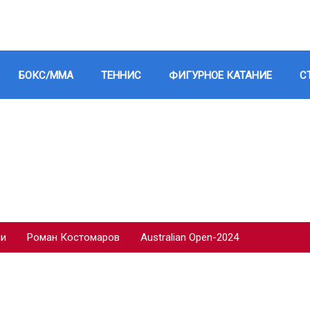
БОКС/ММА
ТЕННИС
ФИГУРНОЕ КАТАНИЕ
С
ии
Роман Костомаров
Australian Open-2024