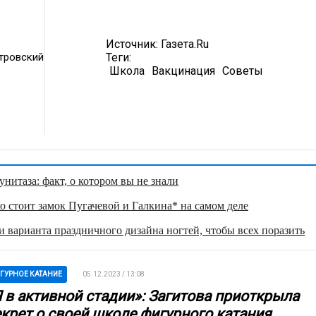
Источник:
Газета.Ru
тровский
Теги:
Школа
Вакцинация
Советы
нитаза: факт, о котором вы не знали
о стоит замок Пугачевой и Галкина* на самом деле
 варианта праздничного дизайна ногтей, чтобы всех поразить
ГУРНОЕ КАТАНИЕ
05.12.2023 / 13:08
Я в активной стадии»: Загитова приоткрыла
екрет о своей школе фигурного катания