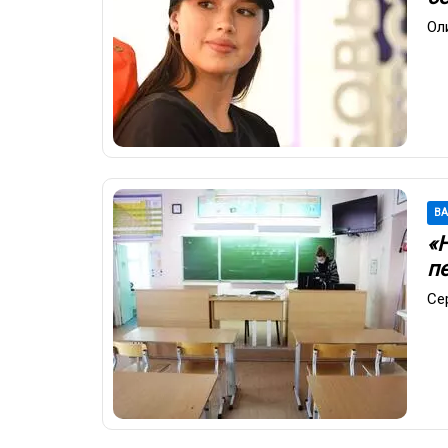
Ол
В
«
п
Се