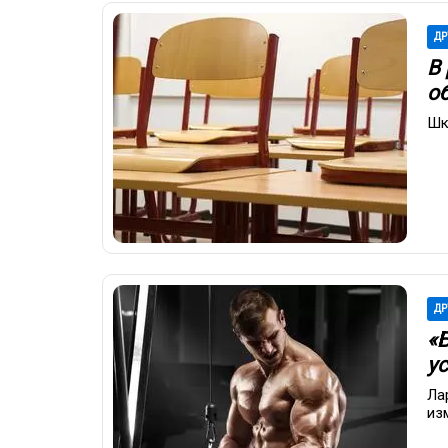
ДР
В
о
Шк
ДР
«
у
Ла
из