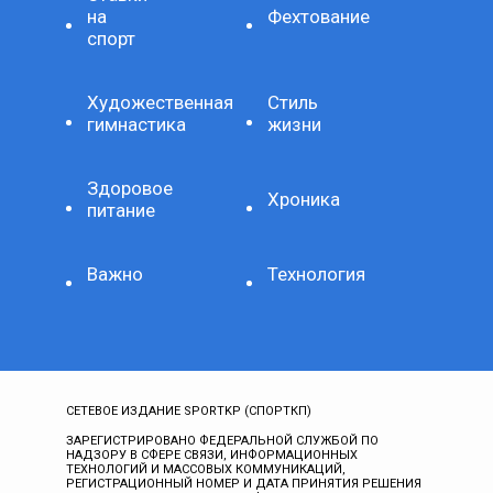
на
Фехтование
спорт
Художественная
Стиль
гимнастика
жизни
Здоровое
Хроника
питание
Важно
Технология
СЕТЕВОЕ ИЗДАНИЕ SPORTKP (СПОРТКП)
ЗАРЕГИСТРИРОВАНО ФЕДЕРАЛЬНОЙ СЛУЖБОЙ ПО
НАДЗОРУ В СФЕРЕ СВЯЗИ, ИНФОРМАЦИОННЫХ
ТЕХНОЛОГИЙ И МАССОВЫХ КОММУНИКАЦИЙ,
РЕГИСТРАЦИОННЫЙ НОМЕР И ДАТА ПРИНЯТИЯ РЕШЕНИЯ