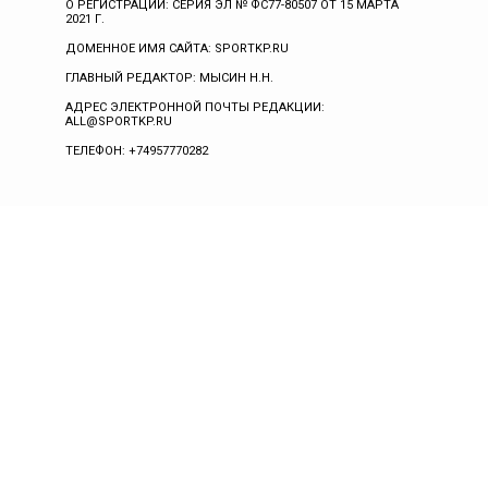
О РЕГИСТРАЦИИ: СЕРИЯ ЭЛ № ФС77-80507 ОТ 15 МАРТА
2021 Г.
ДОМЕННОЕ ИМЯ САЙТА: SPORTKP.RU
ГЛАВНЫЙ РЕДАКТОР: МЫСИН Н.Н.
АДРЕС ЭЛЕКТРОННОЙ ПОЧТЫ РЕДАКЦИИ:
ALL@SPORTKP.RU
ТЕЛЕФОН: +74957770282