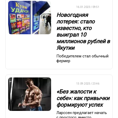
ВАЖНО
16.01.2023 / 09:51
Новогодняя
лотерея: стало
известно, кто
выиграл 10
миллионов рублей в
Якутии
Победителем стал обычный
фермер
ДРУГОЕ
13.09.2025 / 23:46
«Без жалости к
себе»: как привычки
формируют успех
Ларссен предлагает начать
с простого: вместо