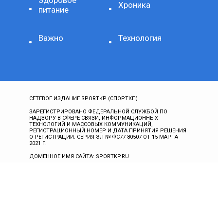
Здоровое
Хроника
питание
Важно
Технология
СЕТЕВОЕ ИЗДАНИЕ SPORTKP (СПОРТКП)
ЗАРЕГИСТРИРОВАНО ФЕДЕРАЛЬНОЙ СЛУЖБОЙ ПО
НАДЗОРУ В СФЕРЕ СВЯЗИ, ИНФОРМАЦИОННЫХ
ТЕХНОЛОГИЙ И МАССОВЫХ КОММУНИКАЦИЙ,
РЕГИСТРАЦИОННЫЙ НОМЕР И ДАТА ПРИНЯТИЯ РЕШЕНИЯ
О РЕГИСТРАЦИИ: СЕРИЯ ЭЛ № ФС77-80507 ОТ 15 МАРТА
2021 Г.
ДОМЕННОЕ ИМЯ САЙТА: SPORTKP.RU
ГЛАВНЫЙ РЕДАКТОР: МЫСИН Н.Н.
АДРЕС ЭЛЕКТРОННОЙ ПОЧТЫ РЕДАКЦИИ:
ALL@SPORTKP.RU
ТЕЛЕФОН: +74957770282