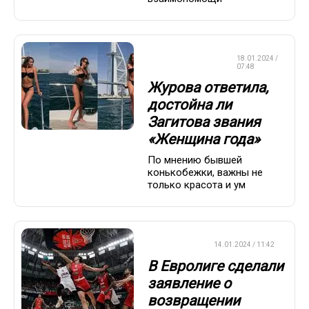
КРАСОТА И
18.01.2024 /
ЗДОРОВЬЕ
07:48
Журова ответила,
достойна ли
Загитова звания
«Женщина года»
По мнению бывшей
конькобежки, важны не
только красота и ум
БАСКЕТБОЛ
14.01.2024 / 11:42
В Евролиге сделали
заявление о
возвращении