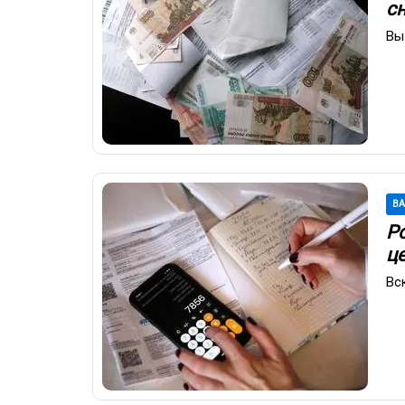
с
Вы
В
Р
ц
Вс