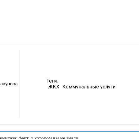
Теги:
лазунова
ЖКХ
Коммунальные услуги
нитаза: факт, о котором вы не знали