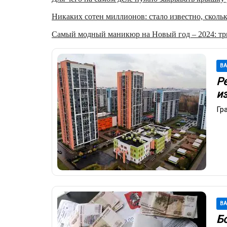
Никаких сотен миллионов: стало известно, скольк
Самый модный маникюр на Новый год – 2024: три
В
Р
и
Гр
В
Б