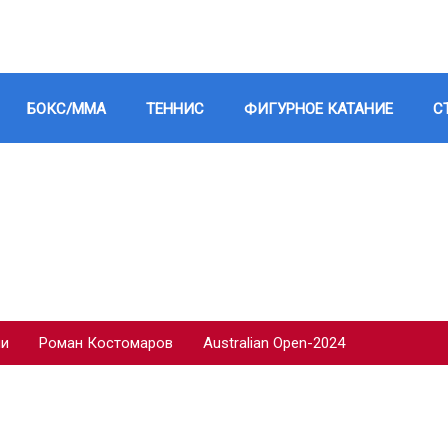
БОКС/ММА
ТЕННИС
ФИГУРНОЕ КАТАНИЕ
С
ии
Роман Костомаров
Australian Open-2024