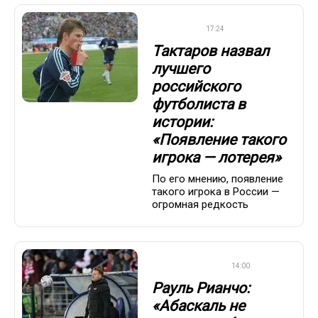
ФУТБОЛ
17:24
Тактаров назвал
лучшего
российского
футболиста в
истории:
«Появление такого
игрока — лотерея»
По его мнению, появление
такого игрока в России —
огромная редкость
ПРЕМЬЕР-ЛИГА
14:00
Рауль Рианчо:
«Абаскаль не