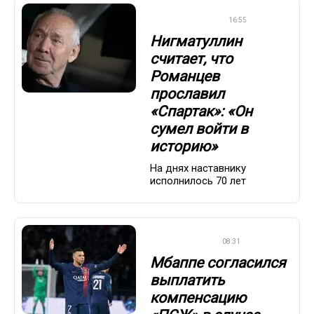
ПРЕМЬЕР-ЛИГА
16:55
Нигматуллин
считает, что
Романцев
прославил
«Спартак»: «Он
сумел войти в
историю»
На днях наставнику
исполнилось 70 лет
ЕВРОФУТБОЛ
08:31
Мбаппе согласился
выплатить
компенсацию