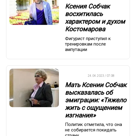
Ксения Собчак
восхитилась
характером и духом
Костомарова
Фигурист приступил к
тренировкам после
ампутации
ВАЖНО
24.04.2023 / 07:08
Мать Ксении Собчак
высказалась об
эмиграции: «Тяжело
жить с ощущением
изгнания»
Политик отметила, что она
не собирается покидать
страну