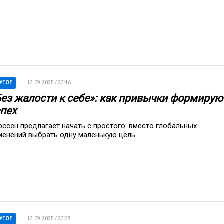
УГОЕ
13.09.2025 / 23:46
Без жалости к себе»: как привычки формирую
спех
рссен предлагает начать с простого: вместо глобальных
менений выбрать одну маленькую цель
УГОЕ
13.09.2025 / 23:38