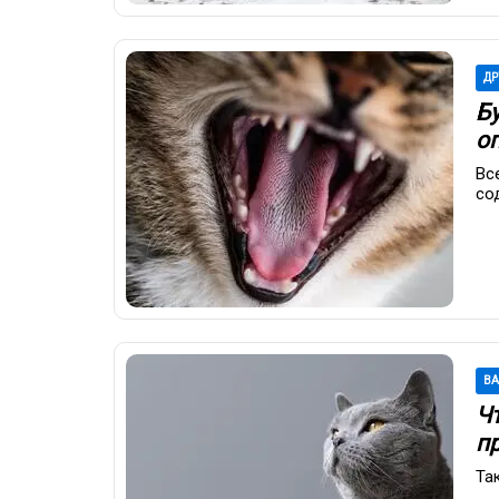
ДР
Б
о
Вс
со
В
Ч
п
Та