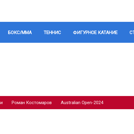
БОКС/ММА
ТЕННИС
ФИГУРНОЕ КАТАНИЕ
С
ии
Роман Костомаров
Australian Open-2024