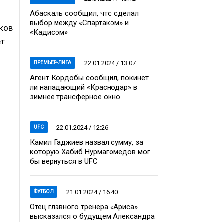
Абаскаль сообщил, что сделал
выбор между «Спартаком» и
иков
«Кадисом»
ет
22.01.2024 / 13:07
ПРЕМЬЕР-ЛИГА
Агент Кордобы сообщил, покинет
ли нападающий «Краснодар» в
зимнее трансферное окно
22.01.2024 / 12:26
UFC
Камил Гаджиев назвал сумму, за
которую Хабиб Нурмагомедов мог
бы вернуться в UFC
21.01.2024 / 16:40
ФУТБОЛ
Отец главного тренера «Ариса»
высказался о будущем Александра