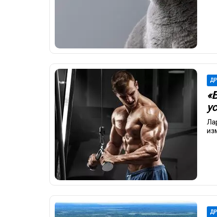
ДР
«
у
Ла
из
ДР