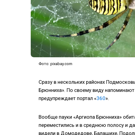
Фото: pixabay.com
Сразу в нескольких районах Подмосков
Брюнниха». По своему виду напоминают о
предупреждает портал «
360
».
Вообще пауки «Аргиопа Брюнниха» обита
переместились и в среднюю полосу и да
видели в Домодедове, Балашихе, Подол