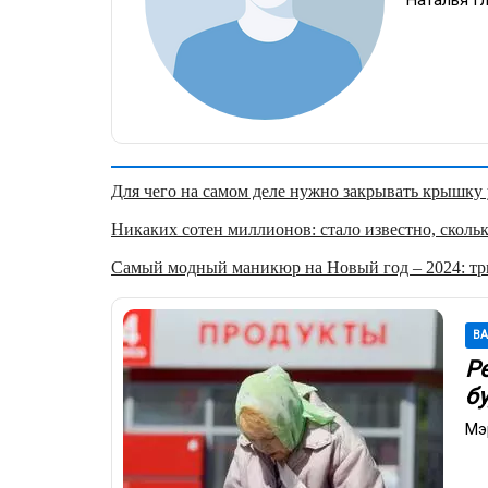
Для чего на самом деле нужно закрывать крышку у
Никаких сотен миллионов: стало известно, скольк
Самый модный маникюр на Новый год – 2024: три
В
Р
б
Мэ