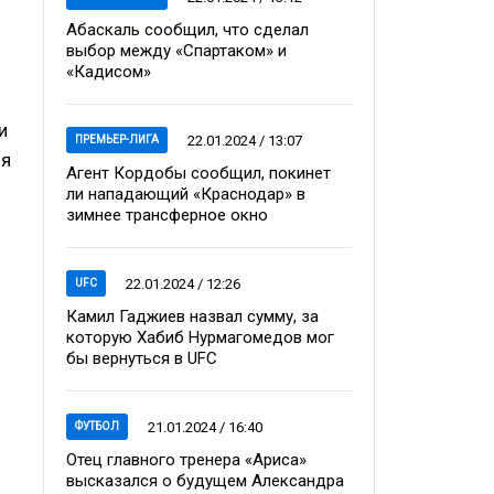
Абаскаль сообщил, что сделал
выбор между «Спартаком» и
«Кадисом»
и
22.01.2024 / 13:07
ПРЕМЬЕР-ЛИГА
ля
Агент Кордобы сообщил, покинет
ли нападающий «Краснодар» в
зимнее трансферное окно
22.01.2024 / 12:26
UFC
Камил Гаджиев назвал сумму, за
которую Хабиб Нурмагомедов мог
бы вернуться в UFC
21.01.2024 / 16:40
ФУТБОЛ
Отец главного тренера «Ариса»
высказался о будущем Александра