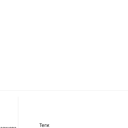
Теги:
лазунова