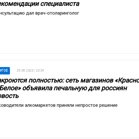
екомендации специалиста
нсультацию дал врач-отоларинголог
УГОЕ
29.09.2023 / 23:39
акроются полностью: сеть магазинов «Красн
 Белое» объявила печальную для россиян
овость
ководители алкомаркетов приняли непростое решение