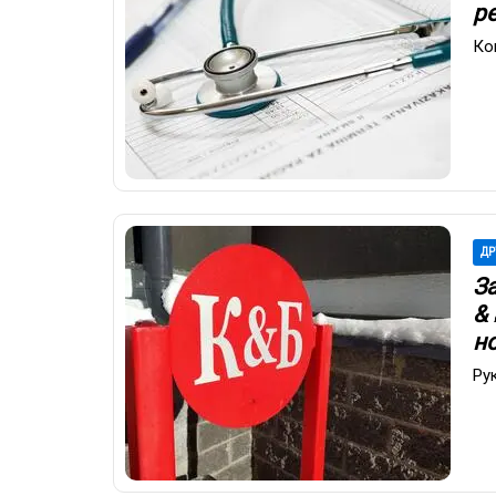
р
Ко
ДР
З
&
н
Ру