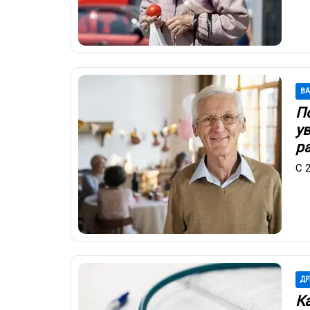
В
П
ув
р
С 
ДР
Ка