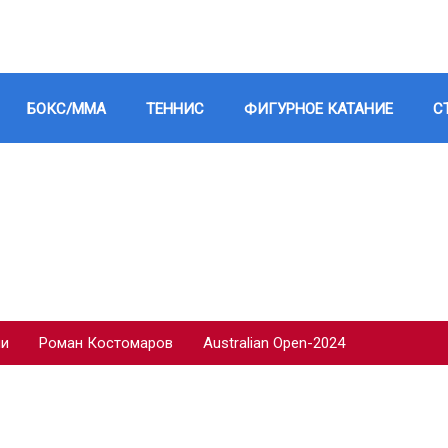
БОКС/ММА
ТЕННИС
ФИГУРНОЕ КАТАНИЕ
С
ии
Роман Костомаров
Australian Open-2024