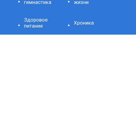
гимнастика
жизни
Здоровое
Хроника
питание
Важно
Технология
СЕТЕВОЕ ИЗДАНИЕ SPORTKP (СПОРТКП)
ЗАРЕГИСТРИРОВАНО ФЕДЕРАЛЬНОЙ СЛУЖБОЙ ПО
НАДЗОРУ В СФЕРЕ СВЯЗИ, ИНФОРМАЦИОННЫХ
ТЕХНОЛОГИЙ И МАССОВЫХ КОММУНИКАЦИЙ,
РЕГИСТРАЦИОННЫЙ НОМЕР И ДАТА ПРИНЯТИЯ РЕШЕНИЯ
О РЕГИСТРАЦИИ: СЕРИЯ ЭЛ № ФС77-80507 ОТ 15 МАРТА
2021 Г.
ДОМЕННОЕ ИМЯ САЙТА: SPORTKP.RU
ГЛАВНЫЙ РЕДАКТОР: МЫСИН Н.Н.
АДРЕС ЭЛЕКТРОННОЙ ПОЧТЫ РЕДАКЦИИ: