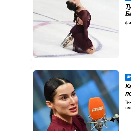
Т
Бе
Фи
ДР
К
п
Ти
те