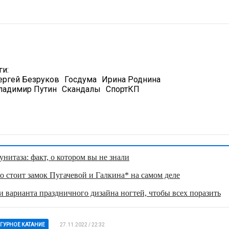
ги:
ергей Безруков
Госдума
Ирина Роднина
ладимир Путин
Скандалы
СпортКП
нитаза: факт, о котором вы не знали
о стоит замок Пугачевой и Галкина* на самом деле
 варианта праздничного дизайна ногтей, чтобы всех поразить
ГУРНОЕ КАТАНИЕ
27.11.2022 / 22:32