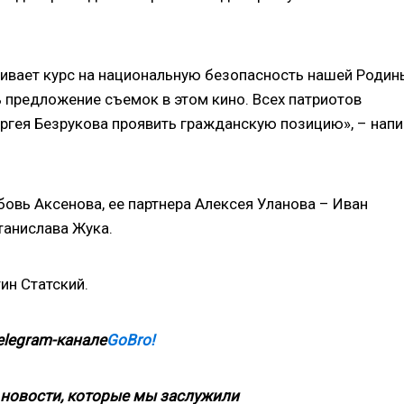
живает курс на национальную безопасность нашей Родин
 предложение съемок в этом кино. Всех патриотов
ргея Безрукова проявить гражданскую позицию», – нап
овь Аксенова, ее партнера Алексея Уланова – Иван
танислава Жука.
ин Статский.
elegram-канале
GoBro!
новости, которые мы заслужили