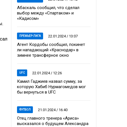
Абаскаль сообщил, что сделал
выбор между «Спартаком» и
«Кадисом»
ы.
22.01.2024 / 13:07
ПРЕМЬЕР-ЛИГА
исал
Агент Кордобы сообщил, покинет
ли нападающий «Краснодар» в
зимнее трансферное окно
22.01.2024 / 12:26
UFC
Камил Гаджиев назвал сумму, за
которую Хабиб Нурмагомедов мог
бы вернуться в UFC
21.01.2024 / 16:40
ФУТБОЛ
Отец главного тренера «Ариса»
высказался о будущем Александра