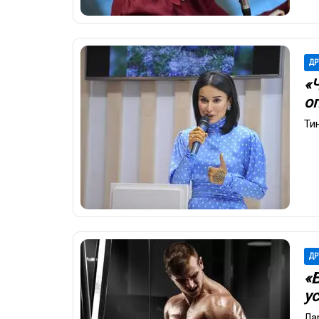
ДР
«
о
Ти
ДР
«
у
Ла