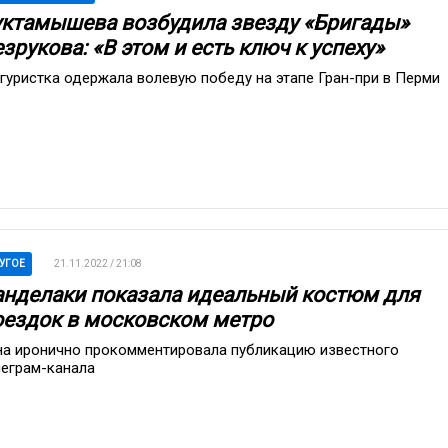
уктамышева возбудила звезду «Бригады»
зрукова: «В этом и есть ключ к успеху»
гуристка одержала волевую победу на этапе Гран-при в Перми
УГОЕ
21.11.2022 / 21:08
анделаки показала идеальный костюм для
оездок в московском метро
на иронично прокомментировала публикацию известного
леграм-канала