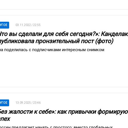
УГОЕ
03.11.2022 / 22:55
Что вы сделали для себя сегодня?»: Канделак
публиковала пронзительный пост (фото)
на поделилась с подписчиками интересным снимком
УГОЕ
13.09.2025 / 23:46
Без жалости к себе»: как привычки формирую
спех
рссен предлагает начать с простого: вместо глобальных