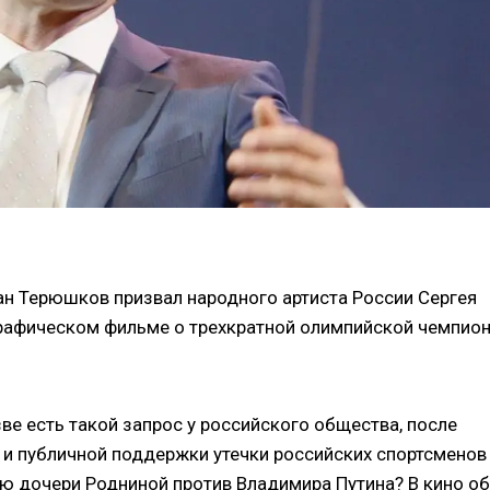
н Терюшков призвал народного артиста России Сергея
графическом фильме о трехкратной олимпийской чемпио
ве есть такой запрос у российского общества, после
и публичной поддержки утечки российских спортсменов
ю дочери Родниной против Владимира Путина? В кино об