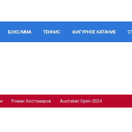
БОКС/ММА
ТЕННИС
ФИГУРНОЕ КАТАНИЕ
С
ии
Роман Костомаров
Australian Open-2024