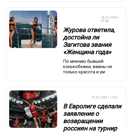
КРАСОТА И
18.01.2024 /
ЗДОРОВЬЕ
07:48
Журова ответила,
достойна ли
Загитова звания
«Женщина года»
По мнению бывшей
конькобежки, важны не
только красота и ум
БАСКЕТБОЛ
14.01.2024 / 11:42
В Евролиге сделали
заявление о
возвращении
россиян на турнир