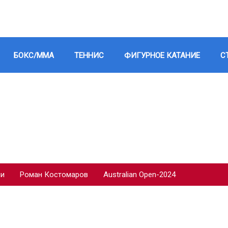
БОКС/ММА
ТЕННИС
ФИГУРНОЕ КАТАНИЕ
С
ии
Роман Костомаров
Australian Open-2024