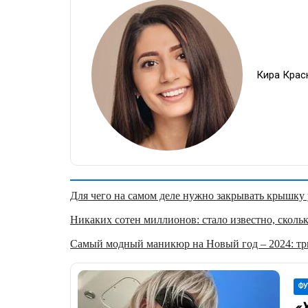
Кира Крас
Для чего на самом деле нужно закрывать крышку у
Никаких сотен миллионов: стало известно, скольк
Самый модный маникюр на Новый год – 2024: три
ФУ
«Х