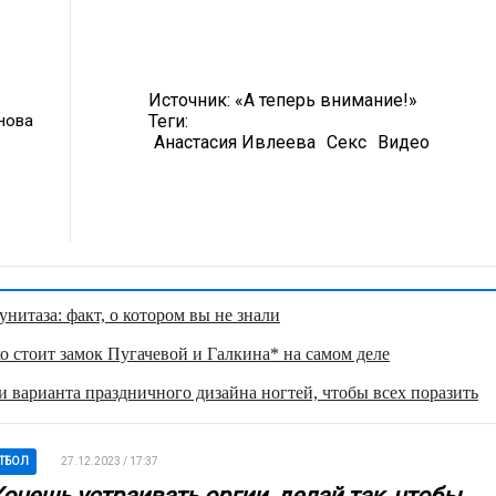
Источник:
«А теперь внимание!»
нова
Теги:
Анастасия Ивлеева
Секс
Видео
нитаза: факт, о котором вы не знали
о стоит замок Пугачевой и Галкина* на самом деле
 варианта праздничного дизайна ногтей, чтобы всех поразить
ТБОЛ
27.12.2023 / 17:37
очешь устраивать оргии, делай так, чтобы