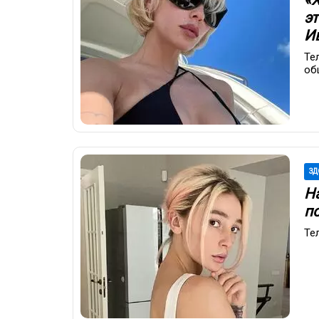
эт
И
Те
об
ЗД
Н
п
Те