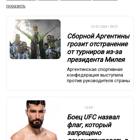
поразить
ФУТБОЛ
10.01.2024 / 09:27
Сборной Аргентины
грозит отстранение
от турниров из-за
президента Милея
Аргентинская спортивная
конфедерация выступила
против руководителя страны
UFC
12:40
Боец UFC назвал
флаг, который
запрещено