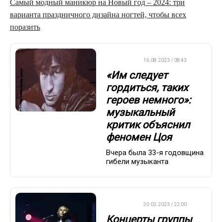
Самый модный маникюр на Новый год – 2024: три
варианта праздничного дизайна ногтей, чтобы всех
поразить
ДРУГОЕ
16.08.2023 / 08:43
«Им следует
гордиться, таких
героев немного»:
музыкальный
критик объяснил
феномен Цоя
Вчера была 33-я годовщина
гибели музыканта
ДРУГОЕ
20.02.2023 / 22:00
Концерты группы