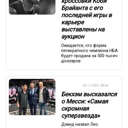
кроссовки Коби
Брайанта с его
последней игры в
карьере
выставлены на
аукцион
Ожидается, что форма
пятикратного чемпиона НБА
будет продана за 500 тысяч
долларов
ФУТБОЛ
24.11.2023 / 09:36
Бекхэм высказался
о Месси: «Самая
скромная
суперзвезда»
Дэвид назвал Лео