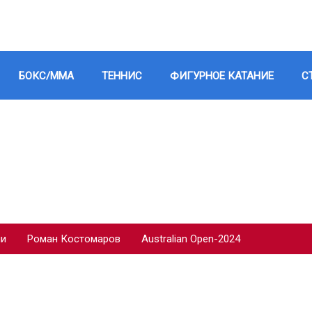
БОКС/ММА
ТЕННИС
ФИГУРНОЕ КАТАНИЕ
С
ии
Роман Костомаров
Australian Open-2024