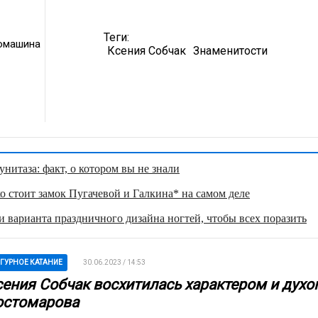
Теги:
омашина
Ксения Собчак
Знаменитости
нитаза: факт, о котором вы не знали
о стоит замок Пугачевой и Галкина* на самом деле
 варианта праздничного дизайна ногтей, чтобы всех поразить
ГУРНОЕ КАТАНИЕ
30.06.2023 / 14:53
сения Собчак восхитилась характером и духо
остомарова