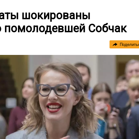
анаты шокированы
о помолодевшей Собчак
Поделить