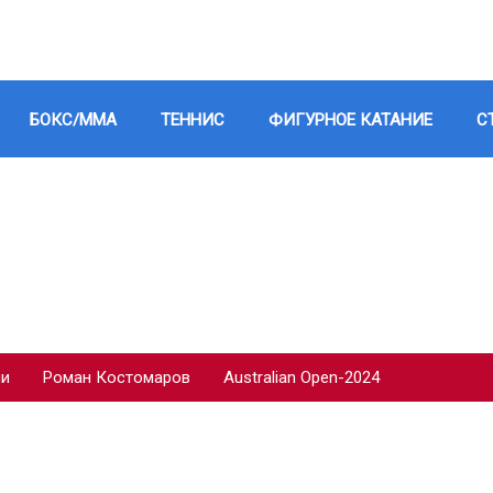
БОКС/ММА
ТЕННИС
ФИГУРНОЕ КАТАНИЕ
С
ии
Роман Костомаров
Australian Open-2024