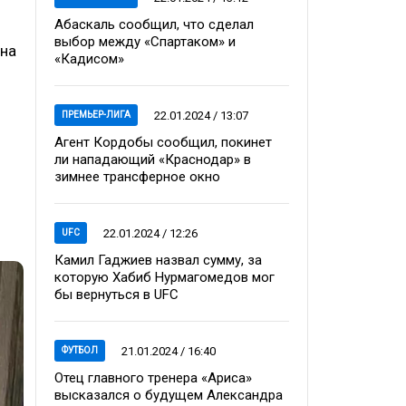
Абаскаль сообщил, что сделал
выбор между «Спартаком» и
 на
«Кадисом»
22.01.2024 / 13:07
ПРЕМЬЕР-ЛИГА
Агент Кордобы сообщил, покинет
ли нападающий «Краснодар» в
зимнее трансферное окно
22.01.2024 / 12:26
UFC
Камил Гаджиев назвал сумму, за
которую Хабиб Нурмагомедов мог
бы вернуться в UFC
21.01.2024 / 16:40
ФУТБОЛ
Отец главного тренера «Ариса»
высказался о будущем Александра