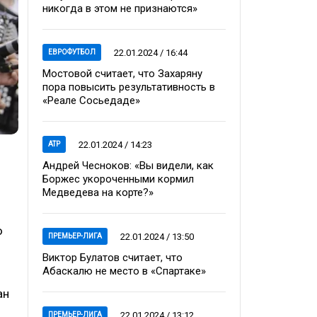
никогда в этом не признаются»
22.01.2024 / 16:44
ЕВРОФУТБОЛ
Мостовой считает, что Захаряну
пора повысить результативность в
«Реале Сосьедаде»
22.01.2024 / 14:23
ATP
Андрей Чесноков: «Вы видели, как
Боржес укороченными кормил
Медведева на корте?»
ю
22.01.2024 / 13:50
ПРЕМЬЕР-ЛИГА
Виктор Булатов считает, что
Абаскалю не место в «Спартаке»
ан
22.01.2024 / 13:12
ПРЕМЬЕР-ЛИГА