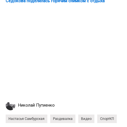
Седокова поделилась горячим снимком с отдыха
Николай Путиенко
Настасья Самбурская
Раздевалка
Видео
СпортКП