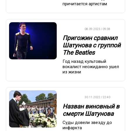
причитается артистам
ДРУГОЕ
08.09.2023 / 09:38
Пригожин сравнил
Шатунова с группой
The Beatles
Год назад культовый
вокалист неожиданно ушел
из жизни
ДРУГОЕ
30.11.2022 / 22:40
Назван виновный в
смерти Шатунова
Суды довели звезду до
инфаркта