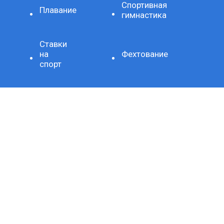
Спортивная
Плавание
гимнастика
Ставки
на
Фехтование
спорт
Художественная
Стиль
гимнастика
жизни
Здоровое
Хроника
питание
Важно
Технология