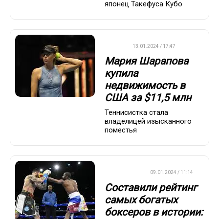
японец Такефуса Кубо
WTA
13.01.2024 / 17:47
Мария Шарапова
купила
недвижимость в
США за $11,5 млн
Теннисистка стала
владелицей изысканного
поместья
БОКС/ММА
09.01.2024 / 11:14
Составили рейтинг
самых богатых
боксеров в истории: