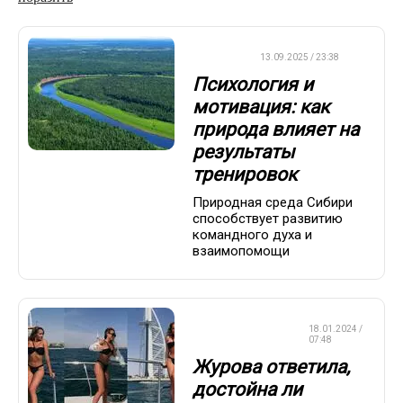
ДРУГОЕ
13.09.2025 / 23:38
Психология и
мотивация: как
природа влияет на
результаты
тренировок
Природная среда Сибири
способствует развитию
командного духа и
взаимопомощи
КРАСОТА И
18.01.2024 /
ЗДОРОВЬЕ
07:48
Журова ответила,
достойна ли