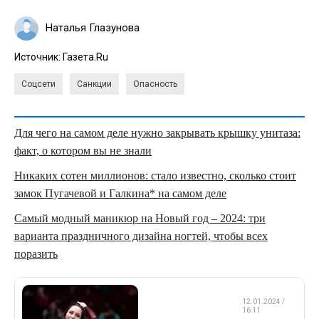
Наталья Глазунова
Источник:
Газета.Ru
Соцсети
Санкции
Опасность
Для чего на самом деле нужно закрывать крышку унитаза:
факт, о котором вы не знали
Никаких сотен миллионов: стало известно, сколько стоит
замок Пугачевой и Галкина* на самом деле
Самый модный маникюр на Новый год – 2024: три
варианта праздничного дизайна ногтей, чтобы всех
поразить
ФИГУРНОЕ
12.01.2024 /
КАТАНИЕ
16:11