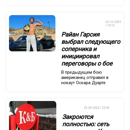
ПРОФЕССИОНАЛЬНЫЙ
20.12.2023
БОКС
/ 10:13
Райан Гарсия
выбрал следующего
соперника и
инициировал
переговоры о бое
В предыдущем бою
американец отправил в
нокаут Оскара Дуарте
ДРУГОЕ
29.09.2023 / 23:39
Закроются
полностью: сеть